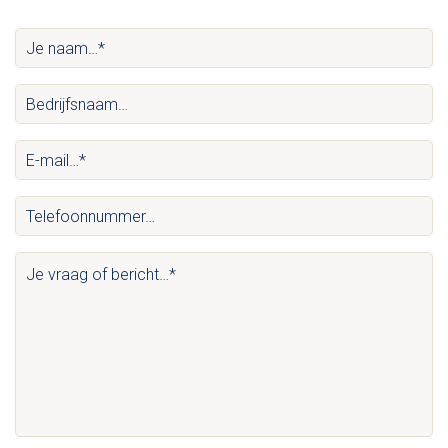
Je
naam…
Bedrijfsnaam…
*
(Vereist)
(Vereist)
E-
mail…
Telefoonnummer…
*
(Vereist)
(Vereist)
Je
vraag
of
bericht…
*