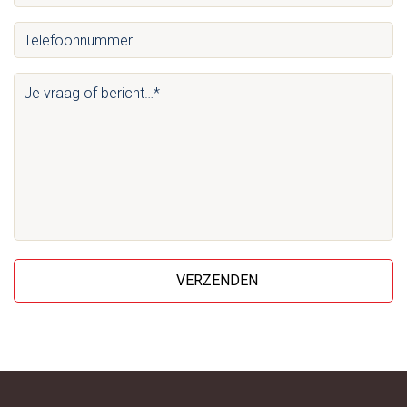
mail…
Telefoonnummer…
*
(Vereist)
(Vereist)
Je
vraag
of
bericht…
*