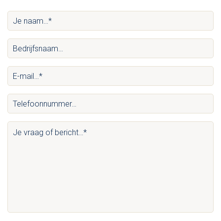
Je
naam…
Bedrijfsnaam…
*
(Vereist)
(Vereist)
E-
mail…
Telefoonnummer…
*
(Vereist)
(Vereist)
Je
vraag
of
bericht…
*