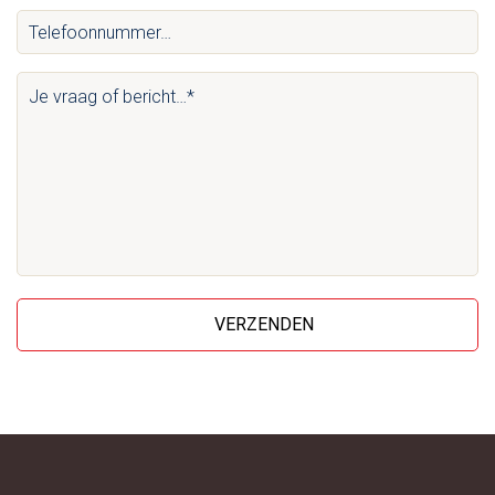
Telefoonnummer…
*
(Vereist)
(Vereist)
Je
vraag
of
bericht…
*