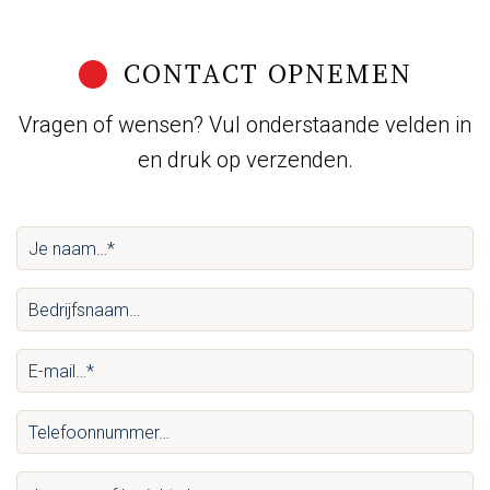
CONTACT OPNEMEN
Vragen of wensen? Vul onderstaande velden in
en druk op verzenden.
Je
naam…
Bedrijfsnaam…
*
(Vereist)
(Vereist)
E-
mail…
Telefoonnummer…
*
(Vereist)
(Vereist)
Je