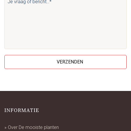
vraag
of
bericht…
*
INFORMATIE
Over De mooiste planten