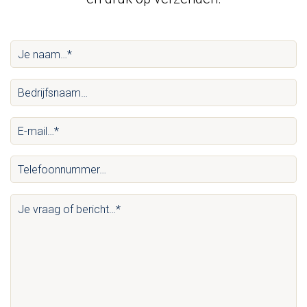
Je
naam…
Bedrijfsnaam…
*
(Vereist)
(Vereist)
E-
mail…
Telefoonnummer…
*
(Vereist)
(Vereist)
Je
vraag
of
bericht…
*