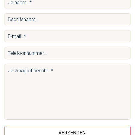
Je
naam…
Bedrijfsnaam…
*
(Vereist)
(Vereist)
E-
mail…
Telefoonnummer…
*
(Vereist)
(Vereist)
Je
vraag
of
bericht…
*