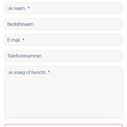
Je
naam…
Bedrijfsnaam…
*
(Vereist)
(Vereist)
E-
mail…
Telefoonnummer…
*
(Vereist)
(Vereist)
Je
vraag
of
bericht…
*